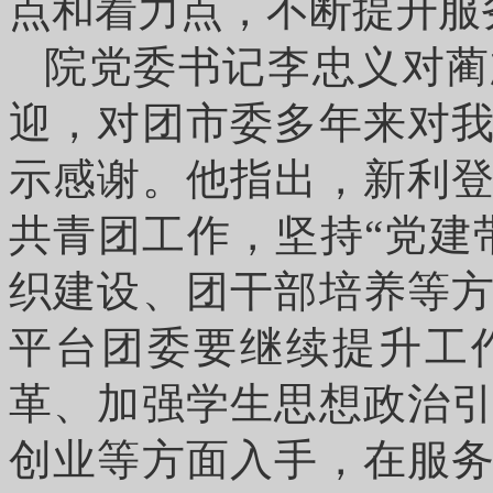
点和着力点，不断提升服
院党委书记李忠义对蔺
迎，对团市委多年来对
示感谢。他指出，新利
共青团工作，坚持
“党建
织建设、团干部培养等
平台团委要继续提升工
革、加强学生思想政治
创业等方面入手，在服