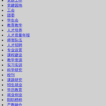
党群工作
党建园地
工会
团委
学生会
教育教学
人才培养
人才质量年报
师资队伍
人才招聘
专业设置
课程建设
教学资源
实习实训
科学研究
校刊
课题研究
招生就业
学历教育
就业创业
阳职榜样
产教融合