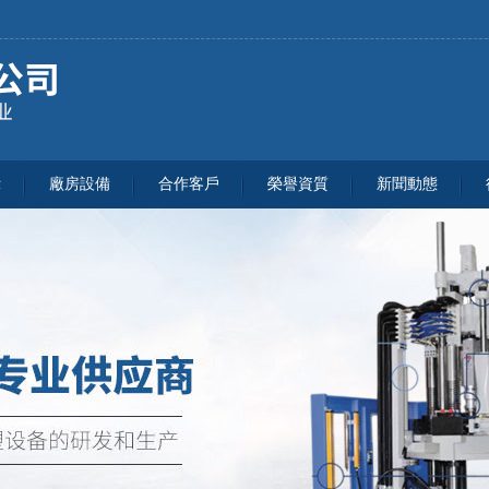
示
廠房設備
合作客戶
榮譽資質
新聞動態