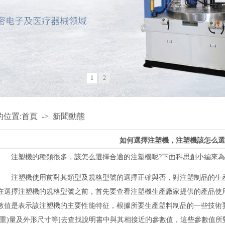
1
2
的位置:
首頁
->
新聞動態
如何選擇注塑機，注塑機該怎么
注塑機的種類很多，該怎么選擇合適的注塑機呢?下面科思創小編來
注塑機使用前對其類型及規格型號的選擇正確與否，對注塑制品的生產成本
在選擇注塑機的規格型號之前，首先要查看注塑機生產廠家提供的產品使用
數值是表示該注塑機的主要性能特征，根據所要生產塑料制品的一些技術要求[
(重)量及外形尺寸等]去查找說明書中與其相接近的參數值，這些參數值所對