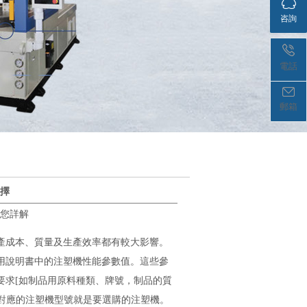
咨詢
電話
郵箱
選擇
為您詳解
、質量及生產效率都有較大影響。
說明書中的注塑機性能參數值。這些參
如制品用原料種類、牌號，制品的質
應的注塑機型號就是要選購的注塑機。