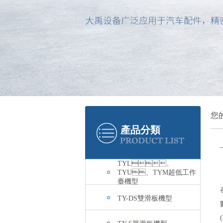
您
產品分類
TYL、
TYU、TYM超低工作
臺機型
TY-DS雙滑板機型