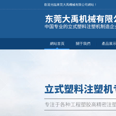
歡迎光臨東莞大禹機械有限公司網站！
網站首頁
關于我們
產品展