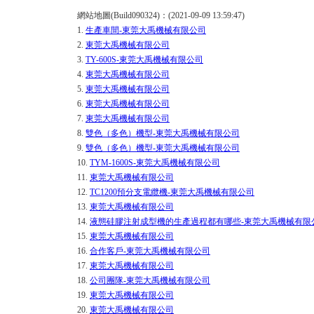
網站地圖(Build090324)：(2021-09-09 13:59:47)
1.
生產車間-東莞大禹機械有限公司
2.
東莞大禹機械有限公司
3.
TY-600S-東莞大禹機械有限公司
4.
東莞大禹機械有限公司
5.
東莞大禹機械有限公司
6.
東莞大禹機械有限公司
7.
東莞大禹機械有限公司
8.
雙色（多色）機型-東莞大禹機械有限公司
9.
雙色（多色）機型-東莞大禹機械有限公司
10.
TYM-1600S-東莞大禹機械有限公司
11.
東莞大禹機械有限公司
12.
TC1200預分支電纜機-東莞大禹機械有限公司
13.
東莞大禹機械有限公司
14.
液態硅膠注射成型機的生產過程都有哪些-東莞大禹機械有限
15.
東莞大禹機械有限公司
16.
合作客戶-東莞大禹機械有限公司
17.
東莞大禹機械有限公司
18.
公司團隊-東莞大禹機械有限公司
19.
東莞大禹機械有限公司
20.
東莞大禹機械有限公司