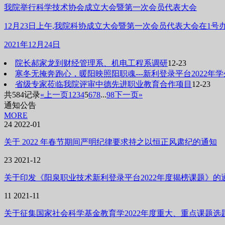
我院举行科学技术协会成立大会暨第一次会员代表大会
12月23日上午,我院科协成立大会暨第一次会员代表大会在1
2021年12月24日
院长郝家龙到财经管理系、机电工程系调研
12-23
寒冬无掩奔跑心，暖阳映照阳职魂---新利登录平台2022年
省级专家莅临我院评审中德先进职业教育合作项目
12-23
共584记录
«上一页
1
2
3
4
5
6
7
8
...
98
下一页»
通知公告
MORE
24
2022-01
关于 2022 年春节期间严明纪律要求持之以恒正风肃纪的通知
23
2021-12
关于印发《阳泉职业技术新利登录平台2022年度揭榜课题》的
11
2021-11
关于征集国家社会科学基金教育学2022年度重大、重点课题选