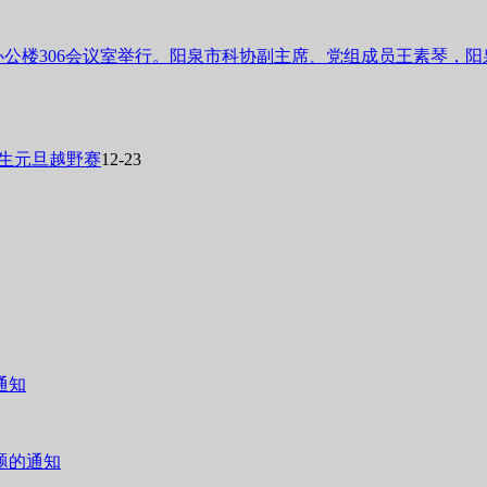
号办公楼306会议室举行。阳泉市科协副主席、党组成员王素琴
学生元旦越野赛
12-23
通知
题的通知