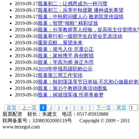
2019-09-17
股巢初二：让感恩成为一种习惯
2019-09-17
股巢初三：乐享中秋团聚 播种成长希望
2019-09-17
股巢：中秋慰问暖人心 敬老院里传温情
2019-09-16
股巢：智慧“领航” 精彩绽放
2019-09-16
股巢：分享教师育人经验，提高班主任管理水
2019-09-16
股巢举行初一级部学生自管会竞选活动
2019-09-16
重新启航，展望未来
2019-09-16
股巢：摇号入住 尽显公正
2019-09-16
股巢：家校携手 再创辉煌
2019-09-16
股巢：学高为师 身正为范
2019-09-16
2019年申报高级职称公示
2019-09-12
股巢第三周工作安排
2019-09-10
股巢：秋韵荡漾享节日幸福 不忘初心做最好老
2019-09-10
股巢：第35个教师庆典活动图集
2019-09-10
股巢：铸就强军魂 托举青春梦
首页
上一页
1
2
3
4
5
6
7
下一页
尾页
股票配资 校长：朱建文 电话：0517-85933888
联网备案号：32080302000119号 Copyright © 2009－2011
www.trezegol.com