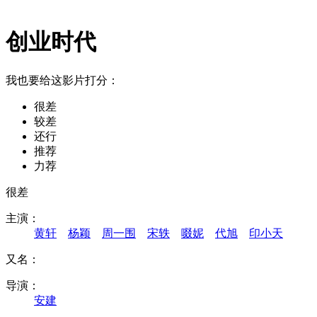
创业时代
我也要给这影片打分：
很差
较差
还行
推荐
力荐
很差
主演：
黄轩
杨颖
周一围
宋轶
啜妮
代旭
印小天
又名：
导演：
安建