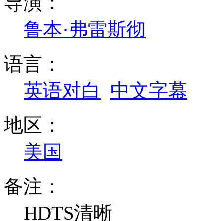
导演：
鲁本·弗雷斯彻
语言：
英语对白
中文字幕
地区：
美国
备注：
HDTS清晰