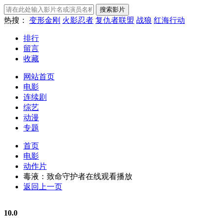
热搜：
变形金刚
火影忍者
复仇者联盟
战狼
红海行动
排行
留言
收藏
网站首页
电影
连续剧
综艺
动漫
专题
首页
电影
动作片
毒液：致命守护者在线观看播放
返回上一页
10.0