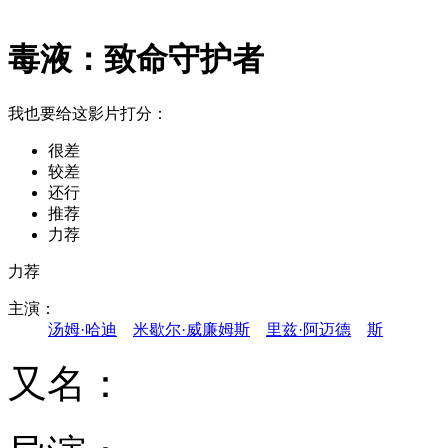
毒液：致命守护者
我也要给这影片打分：
很差
较差
还行
推荐
力荐
力荐
主演：
汤姆·哈迪
米歇尔·威廉姆斯
里兹·阿迈德
斯
又名：