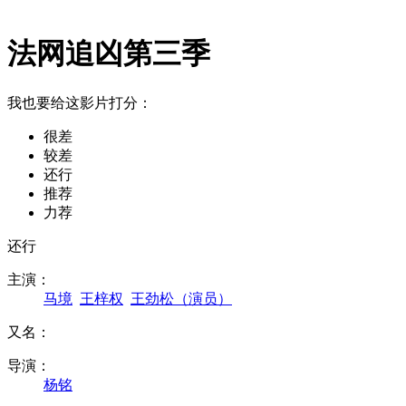
法网追凶第三季
我也要给这影片打分：
很差
较差
还行
推荐
力荐
还行
主演：
马境
王梓权
王劲松（演员）
又名：
导演：
杨铭