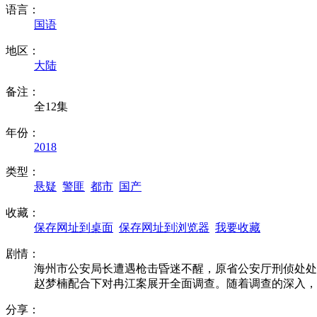
语言：
国语
地区：
大陆
备注：
全12集
年份：
2018
类型：
悬疑
警匪
都市
国产
收藏：
保存网址到桌面
保存网址到浏览器
我要收藏
剧情：
海州市公安局长遭遇枪击昏迷不醒，原省公安厅刑侦处处
赵梦楠配合下对冉江案展开全面调查。随着调查的深入
分享：