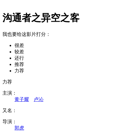
沟通者之异空之客
我也要给这影片打分：
很差
较差
还行
推荐
力荐
力荐
主演：
黄子耀
卢沁
又名：
导演：
郭虎