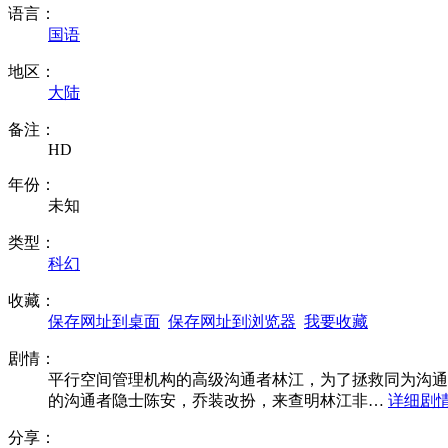
语言：
国语
地区：
大陆
备注：
HD
年份：
未知
类型：
科幻
收藏：
保存网址到桌面
保存网址到浏览器
我要收藏
剧情：
平行空间管理机构的高级沟通者林江，为了拯救同为沟通
的沟通者隐士陈安，乔装改扮，来查明林江非…
详细剧
分享：