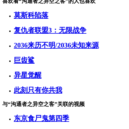
喜欢看
“沟通者之异空之客”
的人也喜欢
莫斯科陷落
复仇者联盟3：无限战争
2036来历不明/2036未知来源
巨齿鲨
异星觉醒
此刻只有你共我
与
“沟通者之异空之客”
关联的视频
东京食尸鬼第四季