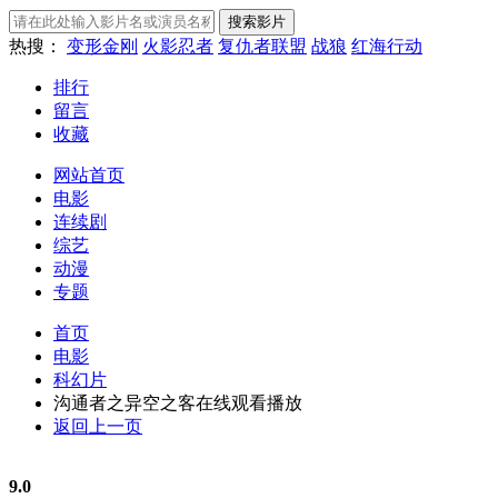
热搜：
变形金刚
火影忍者
复仇者联盟
战狼
红海行动
排行
留言
收藏
网站首页
电影
连续剧
综艺
动漫
专题
首页
电影
科幻片
沟通者之异空之客在线观看播放
返回上一页
9.0