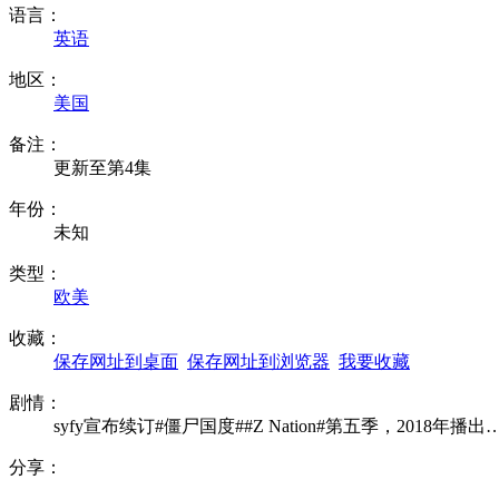
语言：
英语
地区：
美国
备注：
更新至第4集
年份：
未知
类型：
欧美
收藏：
保存网址到桌面
保存网址到浏览器
我要收藏
剧情：
syfy宣布续订#僵尸国度##Z Nation#第五季，2018年播出
分享：