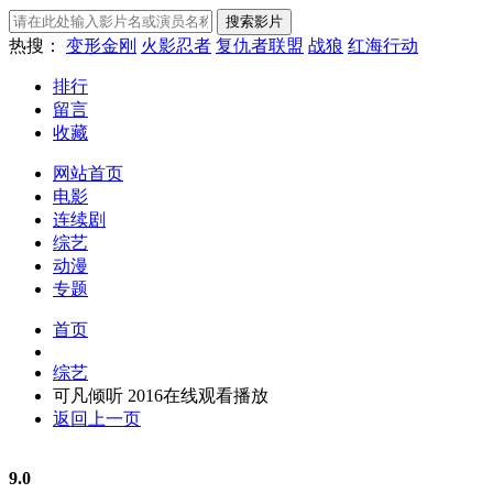
热搜：
变形金刚
火影忍者
复仇者联盟
战狼
红海行动
排行
留言
收藏
网站首页
电影
连续剧
综艺
动漫
专题
首页
综艺
可凡倾听 2016在线观看播放
返回上一页
9.0