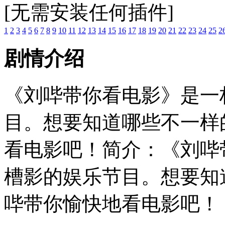
[无需安装任何插件]
1
2
3
4
5
6
7
8
9
10
11
12
13
14
15
16
17
18
19
20
21
22
23
24
25
2
剧情介绍
《刘哔带你看电影》是一
目。想要知道哪些不一样
看电影吧！简介：《刘哔
槽影的娱乐节目。想要知
哔带你愉快地看电影吧！