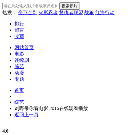
热搜：
变形金刚
火影忍者
复仇者联盟
战狼
红海行动
排行
留言
收藏
网站首页
电影
连续剧
综艺
动漫
专题
首页
综艺
刘哔带你看电影 2016在线观看播放
返回上一页
4.0