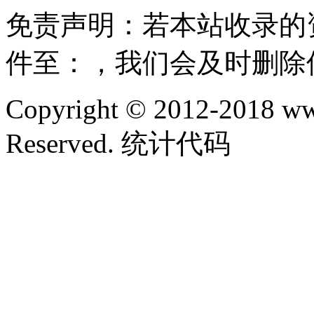
免责声明：若本站收录的
件至：，我们会及时删除
Copyright © 2012-2018 ww
Reserved. 统计代码