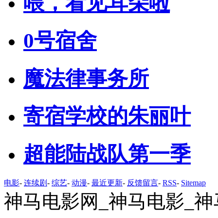
喂，看见耳朵啦
0号宿舍
魔法律事务所
寄宿学校的朱丽叶
超能陆战队第一季
电影
-
连续剧
-
综艺
-
动漫
-
最近更新
-
反馈留言
-
RSS
-
Sitemap
神马电影网_神马电影_神