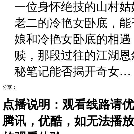
一位身怀绝技的山村姑
老二的冷艳女卧底，能
娘和冷艳女卧底的相遇
赎，那段过往的江湖恩
秘笔记能否揭开奇女…
分享：
点播说明
：观看线路请优
腾讯，优酷，
如无法播放