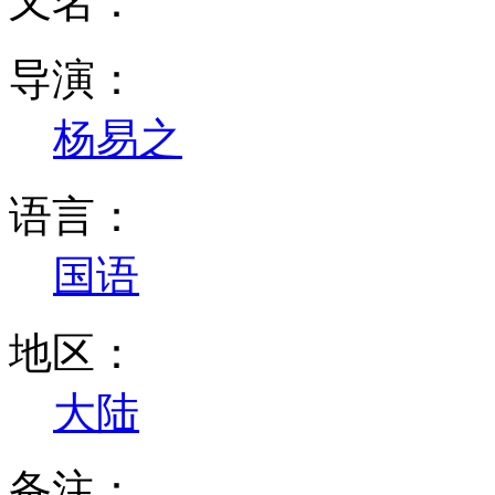
又名：
导演：
杨易之
语言：
国语
地区：
大陆
备注：