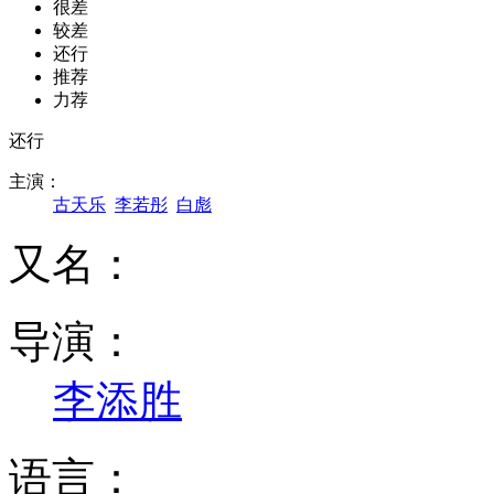
很差
较差
还行
推荐
力荐
还行
主演：
古天乐
李若彤
白彪
又名：
导演：
李添胜
语言：