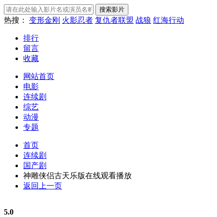
热搜：
变形金刚
火影忍者
复仇者联盟
战狼
红海行动
排行
留言
收藏
网站首页
电影
连续剧
综艺
动漫
专题
首页
连续剧
国产剧
神雕侠侣古天乐版在线观看播放
返回上一页
5.0