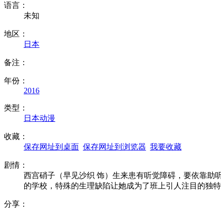
语言：
未知
地区：
日本
备注：
年份：
2016
类型：
日本动漫
收藏：
保存网址到桌面
保存网址到浏览器
我要收藏
剧情：
西宫硝子（早见沙织 饰）生来患有听觉障碍，要依靠助
的学校，特殊的生理缺陷让她成为了班上引人注目的独
分享：