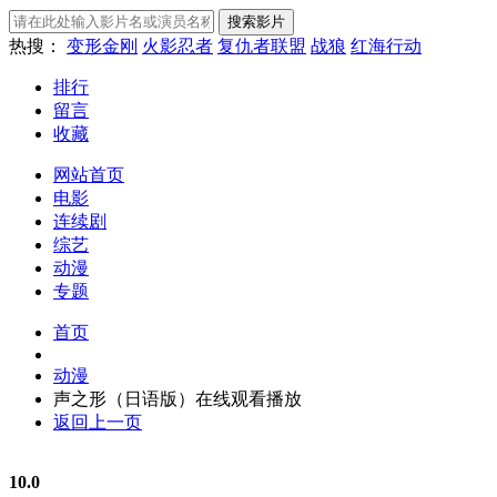
热搜：
变形金刚
火影忍者
复仇者联盟
战狼
红海行动
排行
留言
收藏
网站首页
电影
连续剧
综艺
动漫
专题
首页
动漫
声之形（日语版）在线观看播放
返回上一页
10.0