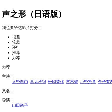
声之形（日语版）
我也要给这影片打分：
很差
较差
还行
推荐
力荐
力荐
主演：
入野自由
早见沙织
松冈茉优
悠木碧
小野贤章
金子有
又名：
导演：
山田尚子