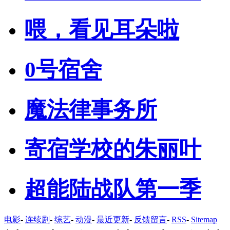
喂，看见耳朵啦
0号宿舍
魔法律事务所
寄宿学校的朱丽叶
超能陆战队第一季
电影
-
连续剧
-
综艺
-
动漫
-
最近更新
-
反馈留言
-
RSS
-
Sitemap