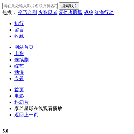
热搜：
变形金刚
火影忍者
复仇者联盟
战狼
红海行动
排行
留言
收藏
网站首页
电影
连续剧
综艺
动漫
专题
首页
电影
科幻片
泰若星球在线观看播放
返回上一页
5.0