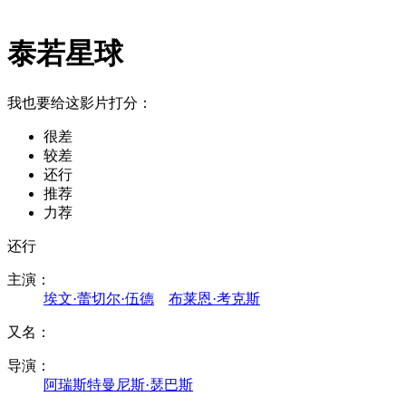
泰若星球
我也要给这影片打分：
很差
较差
还行
推荐
力荐
还行
主演：
埃文·蕾切尔·伍德
布莱恩·考克斯
又名：
导演：
阿瑞斯特曼尼斯·瑟巴斯