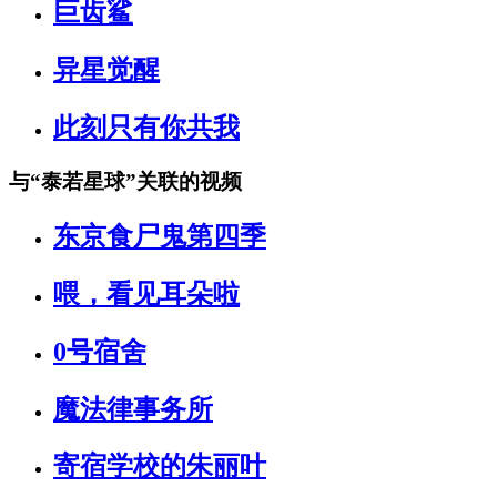
巨齿鲨
异星觉醒
此刻只有你共我
与
“泰若星球”
关联的视频
东京食尸鬼第四季
喂，看见耳朵啦
0号宿舍
魔法律事务所
寄宿学校的朱丽叶