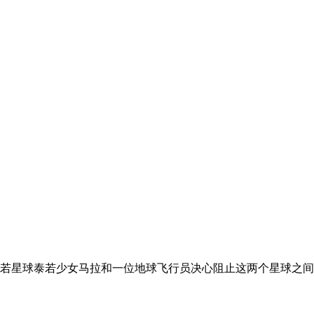
泰若星球泰若少女马拉和一位地球飞行员决心阻止这两个星球之