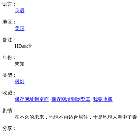
语言：
英语
地区：
美国
备注：
HD高清
年份：
未知
类型：
科幻
收藏：
保存网址到桌面
保存网址到浏览器
我要收藏
剧情：
在不久的未来，地球不再适合居住，于是地球人看中了
分享：