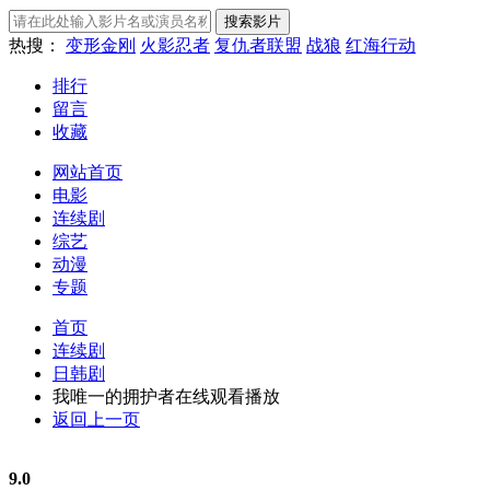
热搜：
变形金刚
火影忍者
复仇者联盟
战狼
红海行动
排行
留言
收藏
网站首页
电影
连续剧
综艺
动漫
专题
首页
连续剧
日韩剧
我唯一的拥护者在线观看播放
返回上一页
9.0