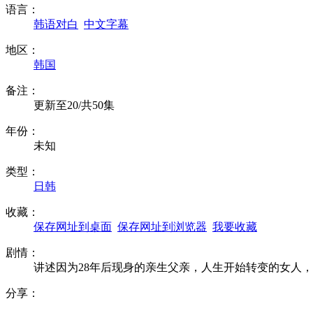
语言：
韩语对白
中文字幕
地区：
韩国
备注：
更新至20/共50集
年份：
未知
类型：
日韩
收藏：
保存网址到桌面
保存网址到浏览器
我要收藏
剧情：
讲述因为28年后现身的亲生父亲，人生开始转变的女人
分享：