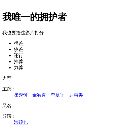
我唯一的拥护者
我也要给这影片打分：
很差
较差
还行
推荐
力荐
力荐
主演：
崔秀钟
金宥真
李章宇
罗惠美
又名：
导演：
洪硕九