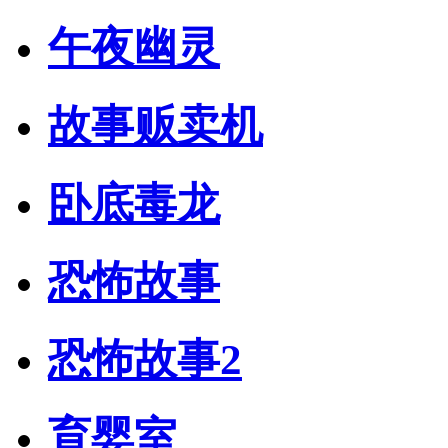
午夜幽灵
故事贩卖机
卧底毒龙
恐怖故事
恐怖故事2
育婴室