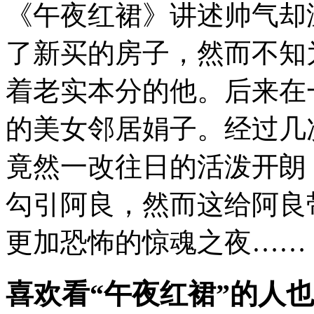
《午夜红裙》讲述帅气却
了新买的房子，然而不知
着老实本分的他。后来在
的美女邻居娟子。经过几
竟然一改往日的活泼开朗
勾引阿良，然而这给阿良
更加恐怖的惊魂之夜……
喜欢看
“午夜红裙”
的人也