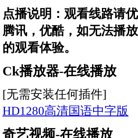
点播说明
：观看线路请优
腾讯，优酷，
如无法播放
的观看体验。
Ck播放器-在线播放
[无需安装任何插件]
HD1280高清国语中字版
奇艺视频-在线播放