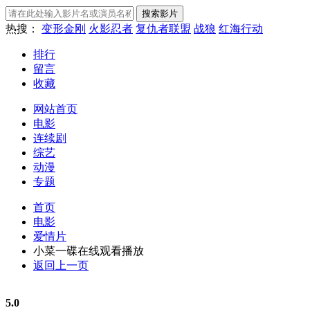
热搜：
变形金刚
火影忍者
复仇者联盟
战狼
红海行动
排行
留言
收藏
网站首页
电影
连续剧
综艺
动漫
专题
首页
电影
爱情片
小菜一碟在线观看播放
返回上一页
5.0