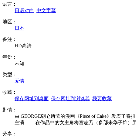
语言：
日语对白
中文字幕
地区：
日本
备注：
HD高清
年份：
未知
类型：
爱情
收藏：
保存网址到桌面
保存网址到浏览器
我要收藏
剧情：
由 GEORGE朝仓所著的漫画《Piece of Cake》
主演 在作品中的女主角梅宫志乃（多部未华子饰）
分享：