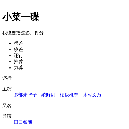
小菜一碟
我也要给这影片打分：
很差
较差
还行
推荐
力荐
还行
主演：
多部未华子
绫野刚
松坂桃李
木村文乃
又名：
导演：
田口智朗