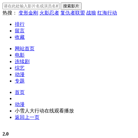
热搜：
变形金刚
火影忍者
复仇者联盟
战狼
红海行动
排行
留言
收藏
网站首页
电影
连续剧
综艺
动漫
专题
首页
动漫
小雪人大行动在线观看播放
返回上一页
2.0