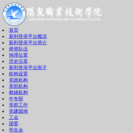
首页
新利登录平台概况
新利登录平台简介
师资队伍
地理位置
历史沿革
新利登录平台班子
机构设置
党政机构
系部机构
教辅机构
中专部
党群工作
党建园地
工会
团委
学生会