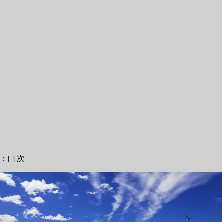
：[
] 次