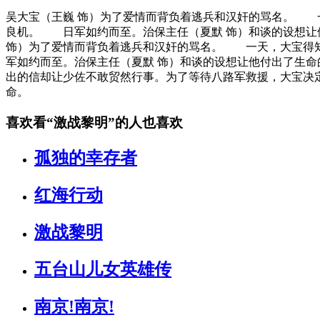
吴大宝（王巍 饰）为了爱情而背负着逃兵和汉奸的骂名。 
良机。 日军如约而至。治保主任（夏默 饰）和谈的设想让他
饰）为了爱情而背负着逃兵和汉奸的骂名。 一天，大宝得
军如约而至。治保主任（夏默 饰）和谈的设想让他付出了生
出的信却让少佐不敢贸然行事。为了等待八路军救援，大宝决
命。
喜欢看
“激战黎明”
的人也喜欢
孤独的幸存者
红海行动
激战黎明
五台山儿女英雄传
南京!南京!