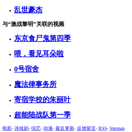
乱世豪杰
与
“激战黎明”
关联的视频
东京食尸鬼第四季
喂，看见耳朵啦
0号宿舍
魔法律事务所
寄宿学校的朱丽叶
超能陆战队第一季
电影
-
连续剧
-
综艺
-
动漫
-
最近更新
-
反馈留言
-
RSS
-
Sitemap