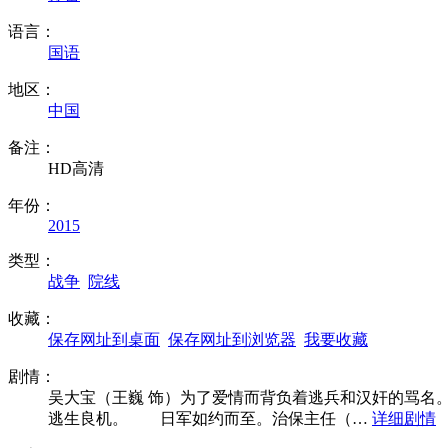
语言：
国语
地区：
中国
备注：
HD高清
年份：
2015
类型：
战争
院线
收藏：
保存网址到桌面
保存网址到浏览器
我要收藏
剧情：
吴大宝（王巍 饰）为了爱情而背负着逃兵和汉奸的骂
逃生良机。 日军如约而至。治保主任（…
详细剧情