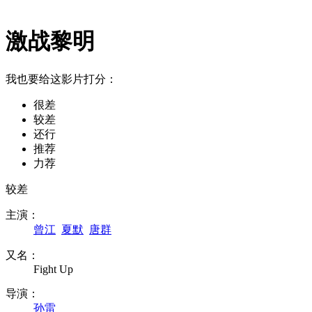
激战黎明
我也要给这影片打分：
很差
较差
还行
推荐
力荐
较差
主演：
曾江
夏默
唐群
又名：
Fight Up
导演：
孙雷