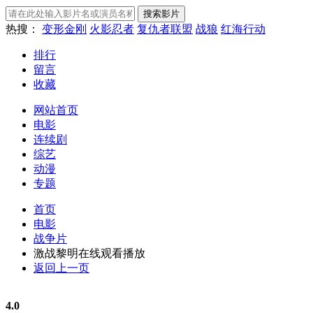
热搜：
变形金刚
火影忍者
复仇者联盟
战狼
红海行动
排行
留言
收藏
网站首页
电影
连续剧
综艺
动漫
专题
首页
电影
战争片
激战黎明在线观看播放
返回上一页
4.0