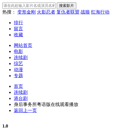
热搜：
变形金刚
火影忍者
复仇者联盟
战狼
红海行动
排行
留言
收藏
网站首页
电影
连续剧
综艺
动漫
专题
首页
连续剧
港台剧
身后事务所粤语版在线观看播放
返回上一页
1.0