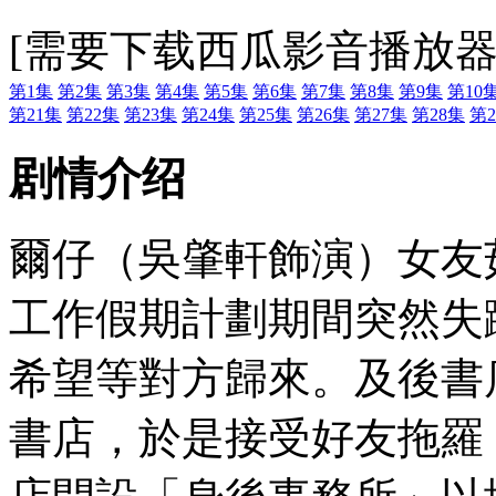
[需要下载西瓜影音播放器
第1集
第2集
第3集
第4集
第5集
第6集
第7集
第8集
第9集
第10
第21集
第22集
第23集
第24集
第25集
第26集
第27集
第28集
第2
剧情介绍
爾仔（吳肇軒飾演）女友
工作假期計劃期間突然失
希望等對方歸來。及後書
書店，於是接受好友拖羅