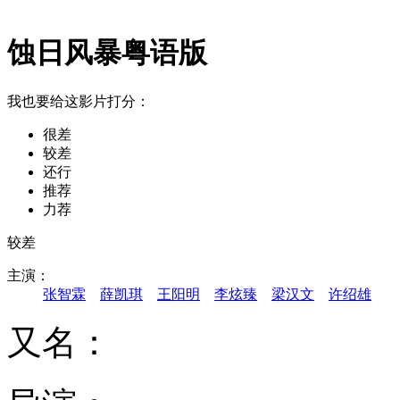
蚀日风暴粤语版
我也要给这影片打分：
很差
较差
还行
推荐
力荐
较差
主演：
张智霖
薛凯琪
王阳明
李炫臻
梁汉文
许绍雄
又名：