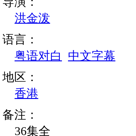
导演：
洪金泼
语言：
粤语对白
中文字幕
地区：
香港
备注：
36集全