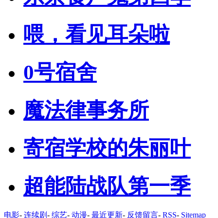
喂，看见耳朵啦
0号宿舍
魔法律事务所
寄宿学校的朱丽叶
超能陆战队第一季
电影
-
连续剧
-
综艺
-
动漫
-
最近更新
-
反馈留言
-
RSS
-
Sitemap