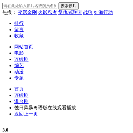
热搜：
变形金刚
火影忍者
复仇者联盟
战狼
红海行动
排行
留言
收藏
网站首页
电影
连续剧
综艺
动漫
专题
首页
连续剧
港台剧
蚀日风暴粤语版在线观看播放
返回上一页
3.0