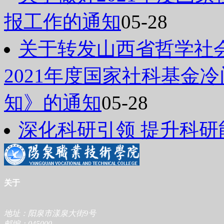
报工作的通知
05-28
关于转发山西省哲学社
2021年度国家社科基金
知》的通知
05-28
深化科研引领 提升科研
关于
地址：阳泉市漾泉大街9号
邮编：045000