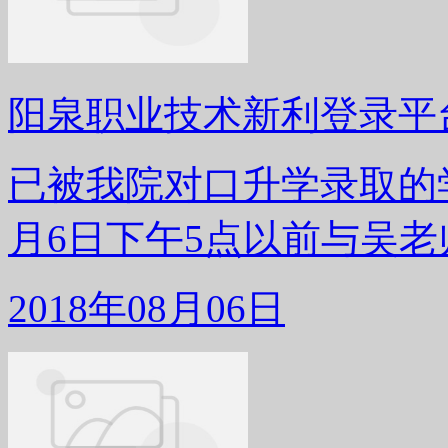
阳泉职业技术新利登录平
已被我院对口升学录取的
月6日下午5点以前与吴老师联
2018年08月06日