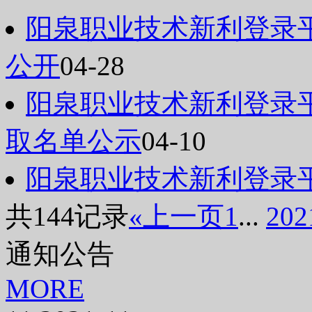
阳泉职业技术新利登录平
公开
04-28
阳泉职业技术新利登录平
取名单公示
04-10
阳泉职业技术新利登录平
共144记录
«上一页
1
...
20
2
通知公告
MORE