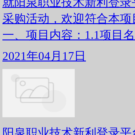
就阳泉职业技术新利登录
采购活动，欢迎符合本项
一、项目内容：1.1项目
2021年04月17日
阳泉职业技术新利登录平