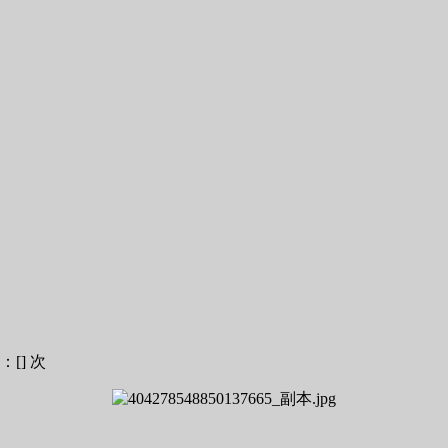
：[
] 次