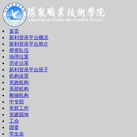
首页
新利登录平台概况
新利登录平台简介
师资队伍
地理位置
历史沿革
新利登录平台班子
机构设置
党政机构
系部机构
教辅机构
中专部
党群工作
党建园地
工会
团委
学生会