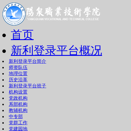
首页
新利登录平台概况
新利登录平台简介
师资队伍
地理位置
历史沿革
新利登录平台班子
机构设置
党政机构
系部机构
教辅机构
中专部
党群工作
党建园地