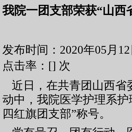
我院一团支部荣获“山西
发布时间：2020年05月
点击率：[
] 次
近日，在共青团山西省
动中，我院医学护理系护理
四红旗团支部”称号。