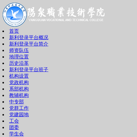
首页
新利登录平台概况
新利登录平台简介
师资队伍
地理位置
历史沿革
新利登录平台班子
机构设置
党政机构
系部机构
教辅机构
中专部
党群工作
党建园地
工会
团委
学生会