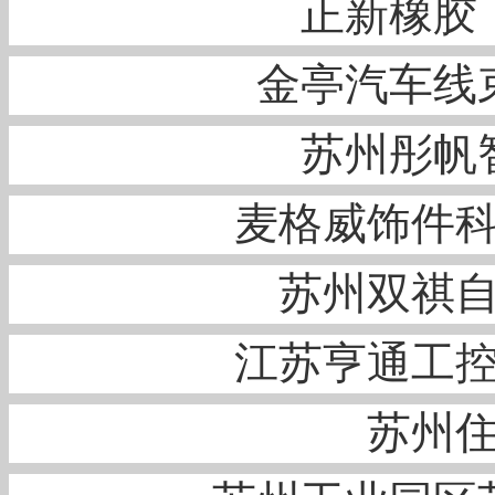
正新橡胶
金亭汽车线
苏州彤帆
麦格威饰件
苏州双祺
江苏亨通工
苏州