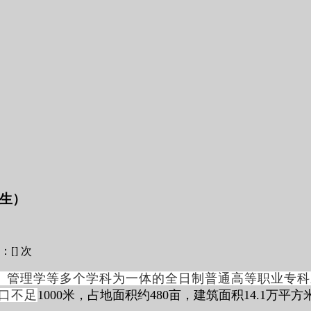
招生）
：[
] 次
、管理学等多个学科为一体的全日制普通高等职业专科
口不足
1000
米，占地面积约
480
亩，建筑面积
14.1
万平方