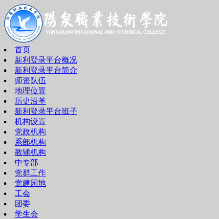
首页
新利登录平台概况
新利登录平台简介
师资队伍
地理位置
历史沿革
新利登录平台班子
机构设置
党政机构
系部机构
教辅机构
中专部
党群工作
党建园地
工会
团委
学生会