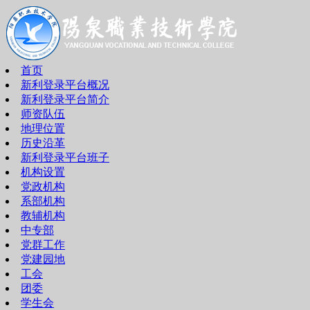
首页
新利登录平台概况
新利登录平台简介
师资队伍
地理位置
历史沿革
新利登录平台班子
机构设置
党政机构
系部机构
教辅机构
中专部
党群工作
党建园地
工会
团委
学生会