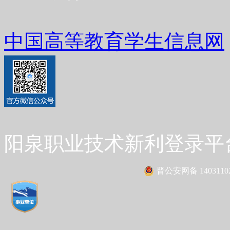
中国高等教育学生信息网
阳泉职业技术新利登录平台 Co
晋公安网备 14031102