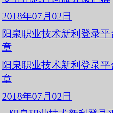
2018年07月02日
阳泉职业技术新利登录平台
章
阳泉职业技术新利登录平台
章
2018年07月02日