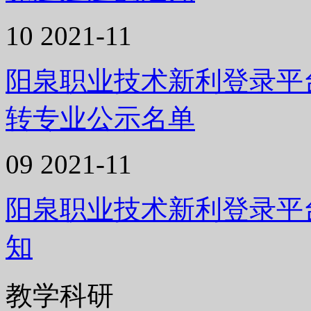
10
2021-11
阳泉职业技术新利登录平台
转专业公示名单
09
2021-11
阳泉职业技术新利登录平台
知
教学科研