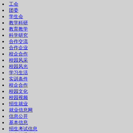
工会
团委
学生会
教学科研
教育教学
科学研究
合作交流
合作企业
校企合作
校园风采
校园风光
学习生活
实训条件
校企合作
校园文化
校园视频
招生就业
就业信息网
信息公开
基本信息
招生考试信息