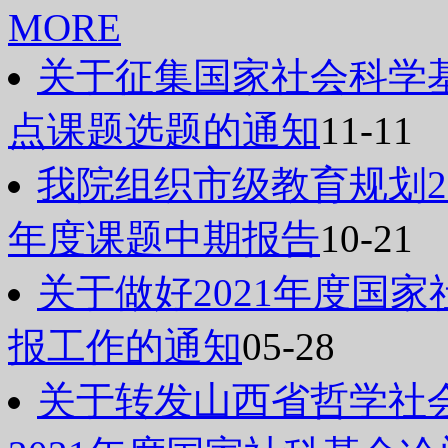
MORE
关于征集国家社会科学基
点课题选题的通知
11-11
我院组织市级教育规划20
年度课题中期报告
10-21
关于做好2021年度国
报工作的通知
05-28
关于转发山西省哲学社