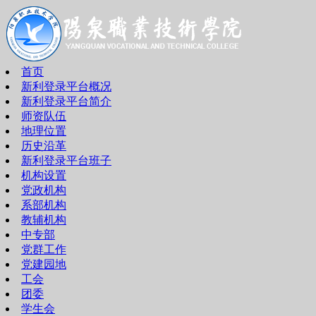
首页
新利登录平台概况
新利登录平台简介
师资队伍
地理位置
历史沿革
新利登录平台班子
机构设置
党政机构
系部机构
教辅机构
中专部
党群工作
党建园地
工会
团委
学生会