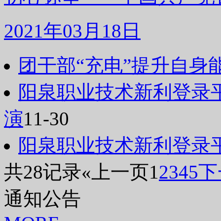
2021年03月18日
团干部“充电”提升自身
阳泉职业技术新利登录
演
11-30
阳泉职业技术新利登录
共28记录
«上一页
1
2
3
4
5
下
通知公告