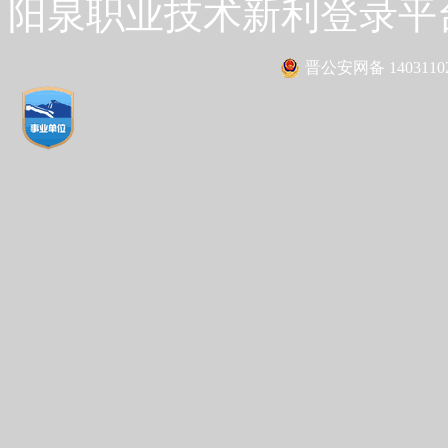
阳泉职业技术新利登录平台 Co
晋公安网备 14031102