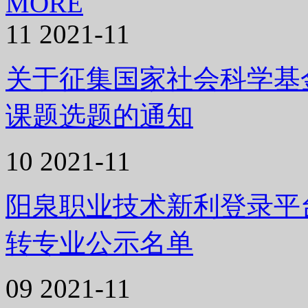
MORE
11
2021-11
关于征集国家社会科学基金
课题选题的通知
10
2021-11
阳泉职业技术新利登录平台
转专业公示名单
09
2021-11