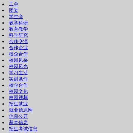
工会
团委
学生会
教学科研
教育教学
科学研究
合作交流
合作企业
校企合作
校园风采
校园风光
学习生活
实训条件
校企合作
校园文化
校园视频
招生就业
就业信息网
信息公开
基本信息
招生考试信息