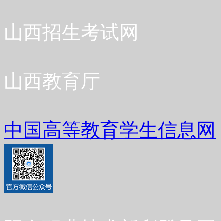
山西招生考试网
山西教育厅
中国高等教育学生信息网